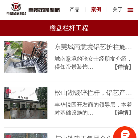
产品
|
案例
|
关于
楼盘栏杆工程
东莞城南意境铝艺护栏施工完毕
城南意境的张女士经朋友介绍，
得知帝景装饰…
【详情】
松山湖镀锌栏杆，铝艺产品定制工程竣工
丰华悦园开发商的领导层，本着
对基础设施的…
【详情】