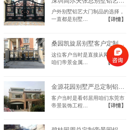
深圳高尔夫张总别墅铝艺大门、铝艺护栏智慧选择帝景园护外铝艺产品
户外别墅铝艺大门制品的选择，
一直都是别墅…
【详情】
桑园凯旋居别墅客户定制别墅铝艺大门
这位客户当时是直接从网上看到
咱们帝景金属…
【详情】
金源花园别墅严总定制铝艺护栏
客户当时是看邻居用咱们东莞市
帝景装饰工程…
【详情】
碧桂园周总定制帝景园铝艺围栏