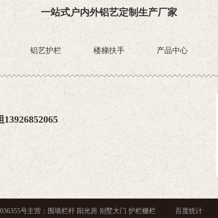
一站式户内外铝艺定制生产厂家
铝艺护栏
楼梯扶手
产品中心
3926852065
036355号
主营：围墙栏杆 阳光房 别墅大门 护栏栅栏
百度统计