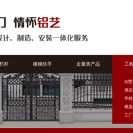
栏杆
楼梯扶手
走量类产品
工
别墅
酒店
学校
楼盘
工厂