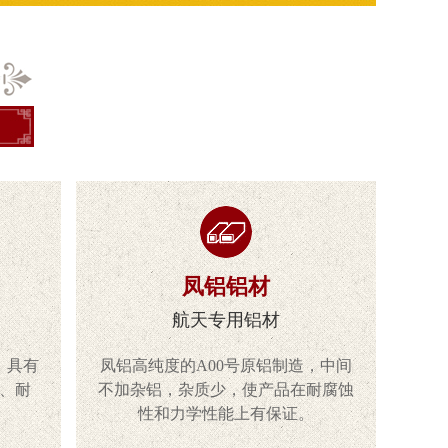
凤铝铝材
航天专用铝材
，具有
凤铝高纯度的A00号原铝制造，中间
、耐
不加杂铝，杂质少，使产品在耐腐蚀
性和力学性能上有保证。