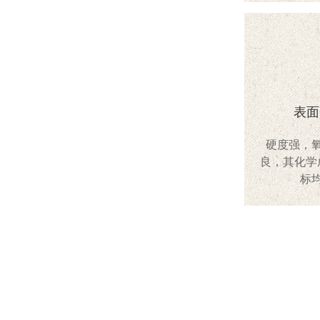
表面
硬度强，
良，其化学
标