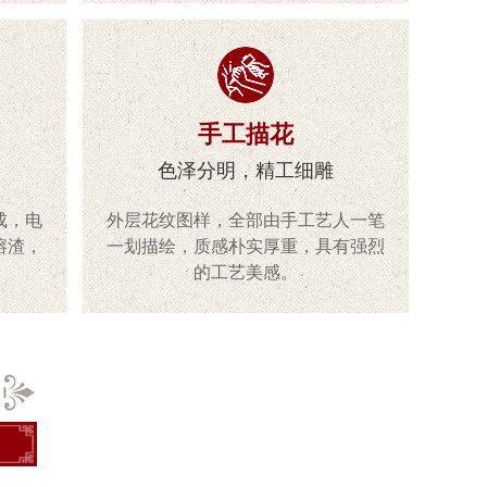
手工描花
色泽分明，精工细雕
成，电
外层花纹图样，全部由手工艺人一笔
熔渣，
一划描绘，质感朴实厚重，具有强烈
的工艺美感。