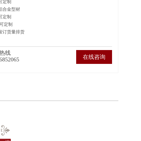
可定制
铝合金型材
可定制
：可定制
按订货量排货
热线
在线咨询
6852065