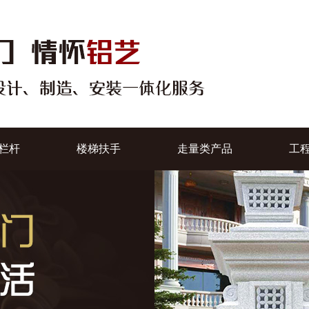
栏杆
楼梯扶手
走量类产品
工